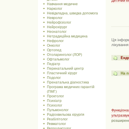
Дитячий е
Навчання медичне
Нарколог
Невідкладна, швидка допомога
Невролог
Нейрофізіолог
Нейрохірург
Неонатолог
Нетрадиційна медицина
Ця інформ
Нефролог
лікування
Онколог
Ортопед
Отоларинголог (ЛОР)
Ендо
Офтальмолог
Педіатр
Перинатальний центр
Пластичний хірург
На п
Подолог
Пренатальна діагностика
Програма медичних гарантій
(ПМГ)
Проктолог
Психіатр
Психолог
Пульмонолог
Функціона
Радіохвильова хірургія
ультразву
Реабілітолог
розширенн
Ревматолог
Репродуктолог