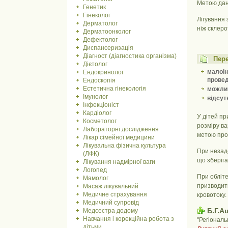
Метою дано
Генетик
Гінеколог
Лігування
Дерматолог
ніж склеро
Дерматоонколог
Дефектолог
Диспансеризація
Діагност (діагностика організма)
Пере
Дієтолог
малоін
Ендокринолог
провед
Ендоскопія
Естетична гінекологія
можлив
Імунолог
відсут
Інфекціоніст
Кардіолог
У дітей пр
Косметолог
розміру ва
Лабораторні дослідження
метою проф
Лікар сімейної медицини
Лікувальна фізична культура
При незадо
(ЛФК)
що зберіга
Лікування надмірної ваги
Логопед
При обліте
Мамолог
призводить
Масаж лікувальний
Медичне страхування
кровотоку.
Медичний супровід
Б.Г.А
Медсестра додому
Навчання і корекційна робота з
"Регіонал
дітьми