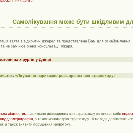
ндоскопічний центр
Самолікування може бути шкідливим дл
ація взята з відкритих джерел та представлена ​​Вам для ознайомлення. 
 та не замінює очної консультації лікаря.
скопічна хірургія у Дніпрі
очаток: «Лігування варикозно розширених вен стравоходу»
льна діагностика
варикозно розширених вен стравоходу включає в себе
ендос
кову доплерографію
, а також манометрію стравоходу. Ці методи дозволяють віз
я, а також виявити порушення кровотоку.