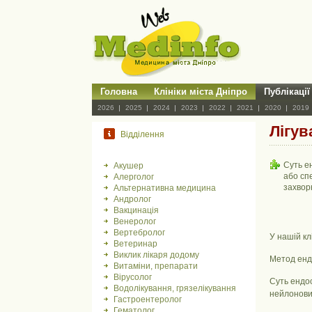
Головна
Клініки міста Дніпро
Публікації
2026
2025
2024
2023
2022
2021
2020
2019
Лігув
Відділення
Суть е
Акушер
або сп
Алерголог
захвор
Альтернативна медицина
Андролог
Вакцинація
Венеролог
Вертебролог
У нашій кл
Ветеринар
Виклик лікаря додому
Метод енд
Витаміни, препарати
Вірусолог
Суть ендос
Водолікування, грязелікування
нейлонових
Гастроентеролог
Гематолог