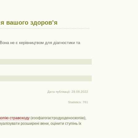
я вашого здоров’я
Вона не є керівництвом для діагностики та
Дата публікації: 29.08.2022
Statistics: 761
копію стравоходу
(езофагогастродуоденоскопію),
уалізувати розширені вени, оцінити ступінь їх