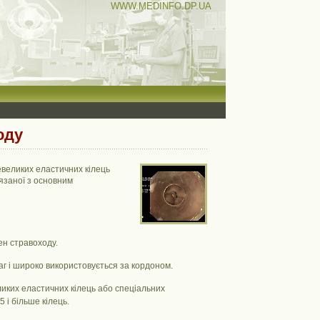
WWW.MEDINFO.DP.UA
оду
евеликих еластичних кілець
'язаної з основним
ен стравоходу.
г і широко використовується за кордоном.
ликих еластичних кілець або спеціальних
 і більше кілець.