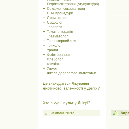
Рефлексотерапія (Акупунктура)
Сексолог, сексопатолог
СПА процедури
Стоматолог
Сурдолог
Терапевт
Томатіс-терапія
Травматолог
Тренажерний зал
Трихолог
Уролог
Фізіотерапевт
Флеболог
Фтизіатр
Хірург
Школа допологової підготовки
Де знаходиться Лікування
нікотинової залежності у Дніпрі?
Хто лікуе Інсульт у Дніпрі?
http
Реклама 2026: