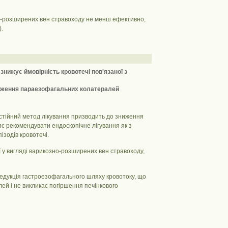
но-розширених вен стравоходу не менш ефективно,
).
знижує ймовірність кровотечі пов'язаної з
ереження параезофагальних колатералей
мостійний метод лікування призводить до зниження
є рекомендувати ендоскопічне лігування як з
ізодів кровотечі.
 у вигляді варикозно-розширених вен стравоходу,
редукція гастроезофагального шляху кровотоку, що
ей і не викликає погіршення печінкового