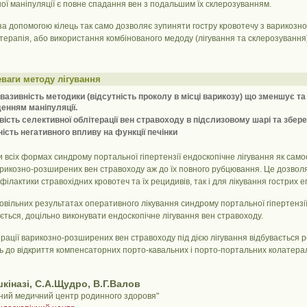
ї маніпуляції є повне спадання вен з подальшим їх склерозуванням.
 за допомогою кілець так само дозволяє зупиняти гостру кровотечу з варикоз
терапія, або використання комбінованого медоду (лігування та склерозування
ваги методу лігування
вазивність методики (відсутність проколу в місці варикозу) що зменшує та 
енням маніпуляції.
ість селективної облітерації вен стравоходу в підслизовому шарі та зб
ність негативного впливу на функції печінки
и всіх формах синдрому портальної гіпертензії ендоскопічне лігування як са
рикозно-розширених вен стравоходу аж до їх повного рубцювання. Це дозволя
ілактики стравохідних кровотеч та їх рецидивів, так і для лікування гострих еп
вільних результатах оперативного лікування синдрому портальної гіпертензії
ється, доцільно виконувати ендоскопічне лігування вен стравоходу.
рації варикозно-розширених вен стравоходу під дією лігування відбувається 
 до відкриття компенсаторних порто-кавальних і порто-портальних колатерал
шкіназі, С.А.Щудро, В.Г.Валов
ьний медичний центр родинного здоровя"