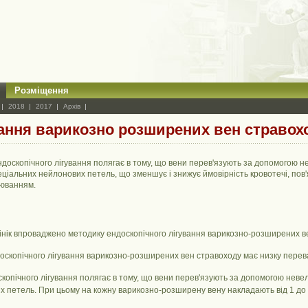
Розміщення
2018
2017
Архів
ання варикозно розширених вен стравох
ндоскопічного лігування полягає в тому, що вени перев'язують за допомогою н
еціальних нейлонових петель, що зменшує і знижує ймовірність кровотечі, пов
юванням.
інік впроваджено методику ендоскопічного лігування варикозно-розширених в
оскопічного лігування варикозно-розширених вен стравоходу має низку перева
копічного лігування полягає в тому, що вени перев'язують за допомогою неве
 петель. При цьому на кожну варикозно-розширену вену накладають від 1 до 5