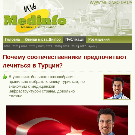
WWW.MEDINFO.DP.UA
Головна
Клініки міста Дніпро
Публікації
Розміщення
2026
2025
2024
2023
2022
2021
2020
2019
2018
2017
Архів
Почему соотечественники предпочитают
лечиться в Турции?
В условиях большого разнообразия
правильно выбрать клинику туристам, не
знакомым с медицинской
инфраструктурой страны, довольно
сложно.