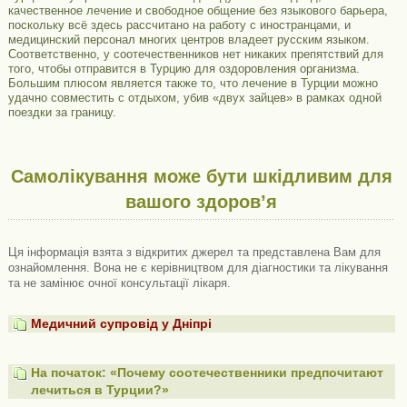
качественное лечение и свободное общение без языкового барьера,
поскольку всё здесь рассчитано на работу с иностранцами, и
медицинский персонал многих центров владеет русским языком.
Соответственно, у соотечественников нет никаких препятствий для
того, чтобы отправится в Турцию для оздоровления организма.
Большим плюсом является также то, что лечение в Турции можно
удачно совместить с отдыхом, убив «двух зайцев» в рамках одной
поездки за границу.
Самолікування може бути шкідливим для
вашого здоров’я
Ця інформація взята з відкритих джерел та представлена ​​Вам для
ознайомлення. Вона не є керівництвом для діагностики та лікування
та не замінює очної консультації лікаря.
Медичний супровід у Дніпрі
На початок: «Почему соотечественники предпочитают
лечиться в Турции?»