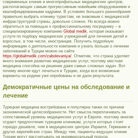
современных клиник и многопрофильных медицинских центров,
располагающих самым прогрессивным новейшим оборудованием и
квалифицированными кадрами. В условиях большого разнообразия
правильно выбрать клинику туристам, не знакомым с медицинской
инфраструктурой страны, довольно сложно. Но всегда можно
обратиться за помощью к профессиональному посреднику – в
специализированную компанию
Global medik
, которая оказывает
услуги по подбору медицинских учреждений для лечения детей и
взрослых, в том числе, иностранцев. Получить подробную
информацию о деятельности компании и узнать больше о лечении
заболеваний в Турции можно на сайте
https://globalmedik.com/zabolevaniya/
. Отметим, что страна уделяет
много внимания развитию медицинских услуг, поэтому местная
медицина способна на решение даже самых сложных задач. Вот
почему многие едут лечиться в Турцию, когда все возможные
варианты на родине уже опробованы и не дали результата.
Демократичные цены на обследование и
лечение
Турецкая медицина востребована и популярна также по причине
экономической целесообразности. Нет смысла переплачивать за
сопоставимый уровень медицинских услуг в Европе, поэтому многие
отдают предпочтение турецким клиникам, услуги которых стоят
гораздо дешевле, чем в медицинских центрах Израиля, Германии и
других европейских стран. Между тем, пациенты ведущих клиник
Турции могут рассчитывать на индивидуальный подход,