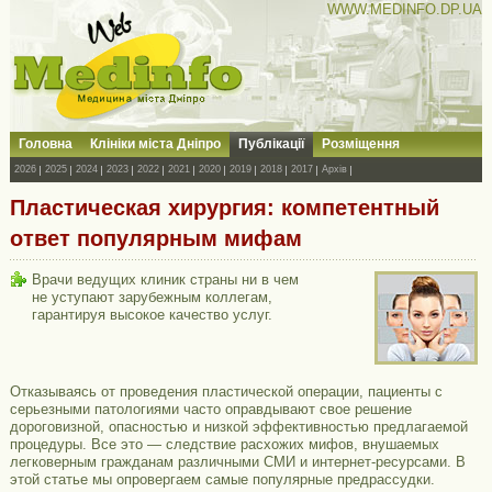
WWW.MEDINFO.DP.UA
Головна
Клініки міста Дніпро
Публікації
Розміщення
2026
2025
2024
2023
2022
2021
2020
2019
2018
2017
Архів
Пластическая хирургия: компетентный
ответ популярным мифам
Врачи ведущих клиник страны ни в чем
не уступают зарубежным коллегам,
гарантируя высокое качество услуг.
Отказываясь от проведения пластической операции, пациенты с
серьезными патологиями часто оправдывают свое решение
дороговизной, опасностью и низкой эффективностью предлагаемой
процедуры. Все это — следствие расхожих мифов, внушаемых
легковерным гражданам различными СМИ и интернет-ресурсами. В
этой статье мы опровергаем самые популярные предрассудки.