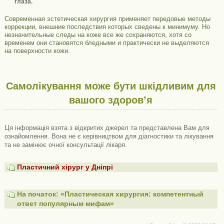
глаза.
Современная эстетическая хирургия применяет передовые методы
коррекции, внешние последствия которых сведены к минимуму. Но
незначительные следы на коже все же сохраняются, хотя со
временем они становятся бледными и практически не выделяются
на поверхности кожи.
Самолікування може бути шкідливим для
вашого здоров’я
Ця інформація взята з відкритих джерел та представлена ​​Вам для
ознайомлення. Вона не є керівництвом для діагностики та лікування
та не замінює очної консультації лікаря.
Пластичний хірург у Дніпрі
На початок: «Пластическая хирургия: компетентный
ответ популярным мифам»