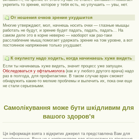
укрепить то зрение, которое у тебя есть, но улучшить — увы, нет.
От ношения очков зрение ухудшится
Многие утверждают, мол, начнешь носить очки — глазные мышцы
работать не будут, и зрение будет падать, падать, падать… На
самом деле это в корне неверно — наоборот как раз-таки
расслабление мышц помогает удержать зрение на том уровне, а вот
постоянное напряжение только ухудшает.
К окулисту надо ходить, когда начинаешь хуже видеть
Если ты начинаешь хуже видеть, значит процесс уже запущен.
Обследоваться у офтальмолога
(как и у любого другого врача) надо
раз в полгода, для профилактики. В таком случае врач сможет
обнаружить какие-то мелкие проблемы и вылечить их, пока они еще
не стали серьезными.
Самолікування може бути шкідливим для
вашого здоров’я
Ця інформація взята з відкритих джерел та представлена ​​Вам для
ознайомлення. Вона не є керівництвом для діагностики та лікування