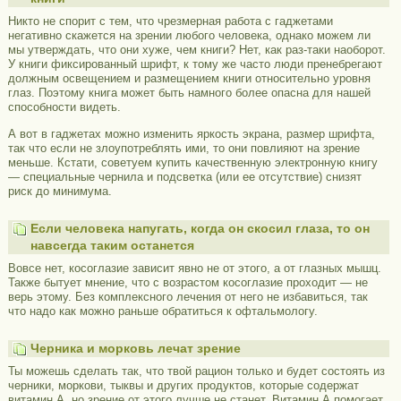
Никто не спорит с тем, что чрезмерная работа с гаджетами
негативно скажется на зрении любого человека, однако можем ли
мы утверждать, что они хуже, чем книги? Нет, как раз-таки наоборот.
У книги фиксированный шрифт, к тому же часто люди пренебрегают
должным освещением и размещением книги относительно уровня
глаз. Поэтому книга может быть намного более опасна для нашей
способности видеть.
А вот в гаджетах можно изменить яркость экрана, размер шрифта,
так что если не злоупотреблять ими, то они повлияют на зрение
меньше. Кстати, советуем купить качественную электронную книгу
— специальные чернила и подсветка (или ее отсутствие) снизят
риск до минимума.
Если человека напугать, когда он скосил глаза, то он
навсегда таким останется
Вовсе нет, косоглазие зависит явно не от этого, а от глазных мышц.
Также бытует мнение, что с возрастом косоглазие проходит — не
верь этому. Без комплексного лечения от него не избавиться, так
что надо как можно раньше обратиться к офтальмологу.
Черника и морковь лечат зрение
Ты можешь сделать так, что твой рацион только и будет состоять из
черники, моркови, тыквы и других продуктов, которые содержат
витамин А, но зрение от этого лучше не станет. Витамин А помогает