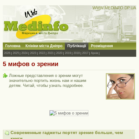
WWW.MEDINFO.DP.UA
Головна
Клініки міста Дніпро
Публікації
Розміщення
2026
2025
2024
2023
2022
2021
2020
2019
2018
2017
Архів
5 мифов о зрении
Ложные представления о зрении могут
значительно портить жизнь нам и нашим
детям. Читай, чтобы узнать подробнее.
Современные гаджеты портят зрение больше, чем
книги