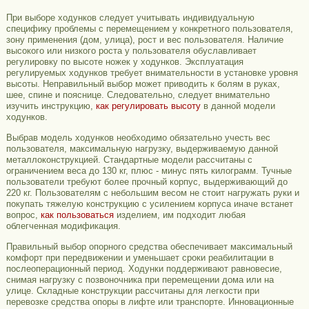
При выборе ходунков следует учитывать индивидуальную
специфику проблемы с перемещением у конкретного пользователя,
зону применения (дом, улица), рост и вес пользователя. Наличие
высокого или низкого роста у пользователя обуславливает
регулировку по высоте ножек у ходунков. Эксплуатация
регулируемых ходунков требует внимательности в установке уровня
высоты. Неправильный выбор может приводить к болям в руках,
шее, спине и пояснице. Следовательно, следует внимательно
изучить инструкцию,
как регулировать высоту
в данной модели
ходунков.
Выбрав модель ходунков необходимо обязательно учесть вес
пользователя, максимальную нагрузку, выдерживаемую данной
металлоконструкцией. Стандартные модели рассчитаны с
ограничением веса до 130 кг, плюс - минус пять килограмм. Тучные
пользователи требуют более прочный корпус, выдерживающий до
220 кг. Пользователям с небольшим весом не стоит нагружать руки и
покупать тяжелую конструкцию с усилением корпуса иначе встанет
вопрос,
как пользоваться
изделием, им подходит любая
облегченная модификация.
Правильный выбор опорного средства обеспечивает максимальный
комфорт при передвижении и уменьшает сроки реабилитации в
послеоперационный период. Ходунки поддерживают равновесие,
снимая нагрузку с позвоночника при перемещении дома или на
улице. Складные конструкции рассчитаны для легкости при
перевозке средства опоры в лифте или транспорте. Инновационные