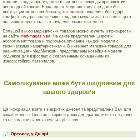
модели складывают изделие в считанные секунды при нажатии
всего одной кнопки. В складных моделях ходунков даже без
инструкции можно сообразить,
как сложить
изделие, благодаря
комфортному расположению складного механизма, позволяющего
пользователю складывать изделие самостоятельно.
Большой выбор медицинских товаров можно изучить и приобрести
на сайте
Med-magazin.ua
. На сайте представлен широкий
ассортимент товара и подробное описание каждой модели с
техническими характеристиками. В интернет магазине товаров для
реабилитации «МедМагазин» представлены новейшие модели
ходунков для взрослых с современным оснащением из
износостойких материалов.
Самолікування може бути шкідливим для
вашого здоров’я
Ця інформація взята з відкритих джерел та представлена ​​Вам для
ознайомлення. Вона не є керівництвом для діагностики та лікування
та не замінює очної консультації лікаря.
Ортопед у Дніпрі