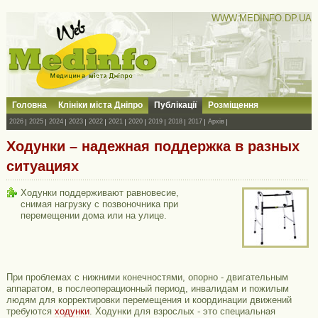
WWW.MEDINFO.DP.UA
Головна
Клініки міста Дніпро
Публікації
Розміщення
2026
2025
2024
2023
2022
2021
2020
2019
2018
2017
Архів
Ходунки – надежная поддержка в разных
ситуациях
Ходунки поддерживают равновесие,
снимая нагрузку с позвоночника при
перемещении дома или на улице.
При проблемах с нижними конечностями, опорно - двигательным
аппаратом, в послеоперационный период, инвалидам и пожилым
людям для корректировки перемещения и координации движений
требуются
ходунки
. Ходунки для взрослых - это специальная