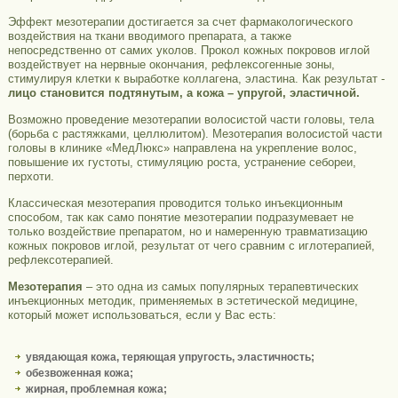
Эффект мезотерапии достигается за счет фармакологического
воздействия на ткани вводимого препарата, а также
непосредственно от самих уколов. Прокол кожных покровов иглой
воздействует на нервные окончания, рефлексогенные зоны,
стимулируя клетки к выработке коллагена, эластина. Как результат -
лицо становится подтянутым, а кожа – упругой, эластичной.
Возможно проведение мезотерапии волосистой части головы, тела
(борьба с растяжками, целлюлитом). Мезотерапия волосистой части
головы в клинике «МедЛюкс» направлена на укрепление волос,
повышение их густоты, стимуляцию роста, устранение себореи,
перхоти.
Классическая мезотерапия проводится только инъекционным
способом, так как само понятие мезотерапии подразумевает не
только воздействие препаратом, но и намеренную травматизацию
кожных покровов иглой, результат от чего сравним с иглотерапией,
рефлексотерапией.
Мезотерапия
– это одна из самых популярных терапевтических
инъекционных методик, применяемых в эстетической медицине,
который может использоваться, если у Вас есть:
увядающая кожа, теряющая упругость, эластичность;
обезвоженная кожа;
жирная, проблемная кожа;