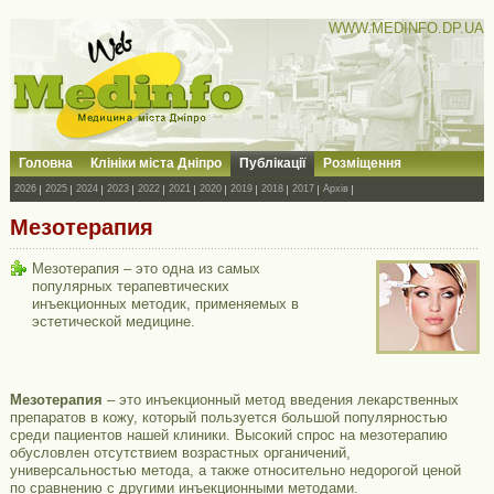
WWW.MEDINFO.DP.UA
Головна
Клініки міста Дніпро
Публікації
Розміщення
2026
2025
2024
2023
2022
2021
2020
2019
2018
2017
Архів
Мезотерапия
Мезотерапия – это одна из самых
популярных терапевтических
инъекционных методик, применяемых в
эстетической медицине.
Мезотерапия
– это инъекционный метод введения лекарственных
препаратов в кожу, который пользуется большой популярностью
среди пациентов нашей клиники. Высокий спрос на мезотерапию
обусловлен отсутствием возрастных органичений,
универсальностью метода, а также относительно недорогой ценой
по сравнению с другими инъекционными методами.