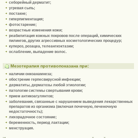
себорейный дерматит;
угревая сыпь;
постакне;
гиперпигментация;
фотостарение;
возрастные изменения кожи;
реабилитация кожных покровов после операций, химических
пилингов, других агрессивных косметологических процедур;
купероз, розацеа, телеангиэктазии;
ослабление, выпадение волос.
Мезотерапия противопоказана при:
наличии онкоанамнеза;
обострение герпесвирусной инфекции;
дерматиты, дерматозы любой этиологии;
патологии системы свертывания крови;
прием антикоагулянтов;
заболевания, связанные с нарушением выведения лекарственных
препаратов из организма (включая почечную, печеночную
недостаточность);
лихорадочное состояние;
беременность, период лактации;
менструация.