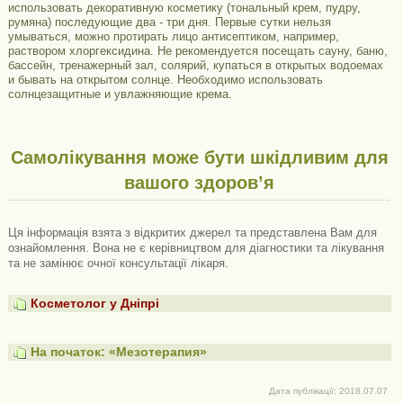
использовать декоративную косметику (тональный крем, пудру,
румяна) последующие два - три дня. Первые сутки нельзя
умываться, можно протирать лицо антисептиком, например,
раствором хлоргексидина. Не рекомендуется посещать сауну, баню,
бассейн, тренажерный зал, солярий, купаться в открытых водоемах
и бывать на открытом солнце. Необходимо использовать
солнцезащитные и увлажняющие крема.
Самолікування може бути шкідливим для
вашого здоров’я
Ця інформація взята з відкритих джерел та представлена ​​Вам для
ознайомлення. Вона не є керівництвом для діагностики та лікування
та не замінює очної консультації лікаря.
Косметолог у Дніпрі
На початок: «Мезотерапия»
Дата публікації: 2018.07.07