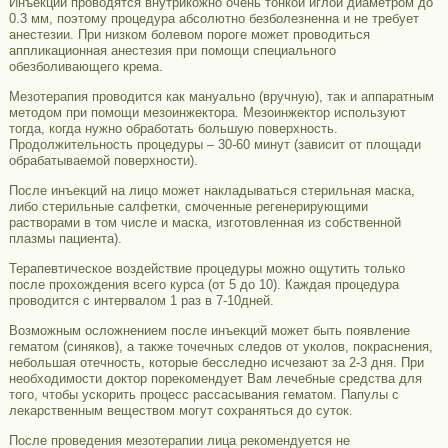
Инъекции проводятся внутрикожно очень тонкой иглой диаметром до
0.3 мм, поэтому процедура абсолютно безболезненна и не требует
анестезии. При низком болевом пороге может проводиться
аппликационная анестезия при помощи специального
обезболивающего крема.
Мезотерапия проводится как мануально (вручную), так и аппаратным
методом при помощи мезоинжектора. Мезоинжектор используют
тогда, когда нужно обработать большую поверхность.
Продолжительность процедуры – 30-60 минут (зависит от площади
обрабатываемой поверхности).
После инъекций на лицо может накладываться стерильная маска,
либо стерильные салфетки, смоченные регенерирующими
растворами в том числе и маска, изготовленная из собственной
плазмы пациента).
Терапевтическое воздействие процедуры можно ощутить только
после прохождения всего курса (от 5 до 10). Каждая процедура
проводится с интервалом 1 раз в 7-10дней.
Возможным осложнением после инъекций может быть появление
гематом (синяков), а также точечных следов от уколов, покраснения,
небольшая отечность, которые бесследно исчезают за 2-3 дня. При
необходимости доктор порекомендует Вам лечебные средства для
того, чтобы ускорить процесс рассасывания гематом. Папулы с
лекарственным веществом могут сохраняться до суток.
После проведения мезотерапии лица рекомендуется не