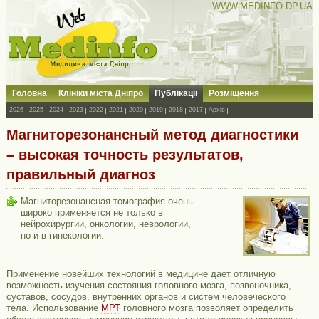
WWW.MEDINFO.DP.UA
Головна
Клініки міста Дніпро
Публікації
Розміщення
2026
2025
2024
2023
2022
2021
2020
2019
2018
2017
Архів
Магниторезонансный метод диагностики
– высокая точность результатов,
правильный диагноз
Магниторезонансная томография очень
широко применяется не только в
нейрохирургии, онкологии, неврологии,
но и в гинекологии.
Применение новейших технологий в медицине дает отличную
возможность изучения состояния головного мозга, позвоночника,
суставов, сосудов, внутренних органов и систем человеческого
тела. Использование
МРТ
головного мозга позволяет определить