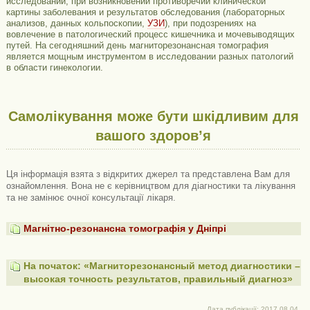
исследований, при возникновении противоречий клинической
картины заболевания и результатов обследования (лабораторных
анализов, данных кольпоскопии,
УЗИ
), при подозрениях на
вовлечение в патологический процесс кишечника и мочевыводящих
путей. На сегодняшний день магниторезонансная томография
является мощным инструментом в исследовании разных патологий
в области гинекологии.
Самолікування може бути шкідливим для
вашого здоров’я
Ця інформація взята з відкритих джерел та представлена ​​Вам для
ознайомлення. Вона не є керівництвом для діагностики та лікування
та не замінює очної консультації лікаря.
Магнітно-резонансна томографія у Дніпрі
На початок: «Магниторезонансный метод диагностики –
высокая точность результатов, правильный диагноз»
Дата публікації: 2017.08.04