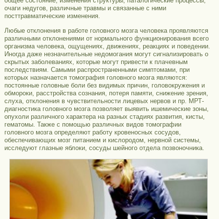
общее состояние, изменения структуры, паталогические процессы,
очаги недугов, различные травмы и связанные с ними
посттравматические изменения.
Любые отклонения в работе головного мозга человека проявляются
различными отклонениями от нормального функционирования всего
организма человека, ощущениях, движениях, реакциях и поведении.
Иногда даже незначительные недомогания могут сигнализировать о
скрытых заболеваниях, которые могут привести к плачевным
последствиям. Самыми распространенными симптомами, при
которых назначается томография головного мозга являются:
постоянные головные боли без видимых причин, головокружения и
обмороки, расстройства сознания, потеря памяти, снижение зрения,
слуха, отклонения в чувствительности лицевых нервов и пр. МРТ-
диагностика головного мозга позволяет выявить ишемические зоны,
опухоли различного характера на разных стадиях развития, кисты,
гематомы. Также с помощью различных видов томографии
головного мозга определяют работу кровеносных сосудов,
обеспечивающих мозг питанием и кислородом, нервной системы,
исследуют глазные яблоки, сосуды шейного отдела позвоночника.