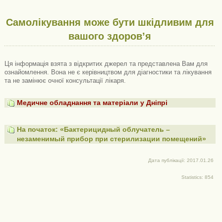
Самолікування може бути шкідливим для
вашого здоров’я
Ця інформація взята з відкритих джерел та представлена ​​Вам для
ознайомлення. Вона не є керівництвом для діагностики та лікування
та не замінює очної консультації лікаря.
Медичне обладнання та матеріали у Дніпрі
На початок: «Бактерицидный облучатель –
незаменимый прибор при стерилизации помещений»
Дата публікації: 2017.01.26
Statistics: 854