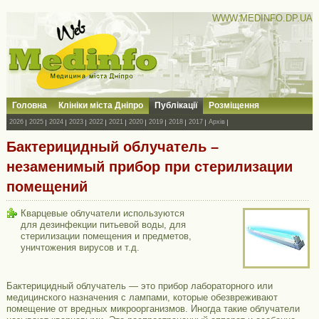
WWW.MEDINFO.DP.UA
Головна
Клініки міста Дніпро
Публікації
Розміщення
2026
2025
2024
2023
2022
2021
2020
2019
2018
2017
Архів
Бактерицидный облучатель –
незаменимый прибор при стерилизации
помещений
Кварцевые облучатели используются
для дезинфекции питьевой воды, для
стерилизации помещения и предметов,
уничтожения вирусов и т.д.
Бактерицидный облучатель — это прибор лабораторного или
медицинского назначения с лампами, которые обезвреживают
помещение от вредных микроорганизмов. Иногда такие облучатели