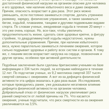
достаточной физической нагрузки на организм опаснее для человека
и его здоровья, чем наличие избыточного веса и даже ожирения.
Причем, опасность возрастает в два раза. Этот риск можно
уменьшить, если постоянно заниматься спортом, делать утреннюю
разминку, зарядку, физические упражнения, а также заниматься
бегом, ходьбой, плаванием, танцами и другими подвижными видами
спорта. По словам ученых, ежедневная ходьба в течение 20 минут –
это уже очень хорошо. Но, все-таки, чтобы увеличить
продолжительность жизни, сделать свое здоровье крепче, а фигуру
стройнее, то двадцатиминутной ходьбы недостаточно, нужны
дополнительные упражнения. Причем, при наличии избыточного
веса, нужно параллельно заниматься лечением ожирения, которое
сильно подрывает здоровье и работу всех систем и органов. К тому
же, с лишним весом возрастает нагрузка на сердце, позвоночник и
другие органы, особенно при активной деятельности.
Подобные заключения были сделаны британскими учеными на базе
информации о 334 тысяч людей, за которыми наблюдали в течение
12 лет. По подсчетам ученых, из 9,2 миллиона смертей 337 тысяч
смертей связаны с ожирением. А вот из-за дефицита физической
активности эта цифра оказалась в два раза выше. Исследования,
которые проводились ранее, уже доказывали негативное влияние
дефицита физической активности на организм человека.
Добровольный отказ от физических нагрузок увеличивает риск
ранней смертности от любой причины на 7%. Что касается
ожирения, ученые подсчитали, что риск смертности из-за ожирения
увеличивается на 3,5%.