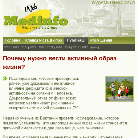
WWW.MEDINFO.DP.UA
Головна
Клініки міста Дніпро
Публікації
Розміщення
2026
2025
2024
2023
2022
2021
2020
2019
2018
2017
Архів
Почему нужно вести активный образ
жизни?
Исследования, которые проводились
ранее, уже доказывали негативное
влияние дефицита физической
активности на организм человека.
Добровольный отказ от физических
нагрузок увеличивает риск ранней
смертности от любой причины на 7%.
Недавно ученые из Британии провели исследование, которое
помогло установить, что малоподвижный образ жизни становится
причиной смертности в два раза чаще, чем ожирение.
Во время исследования ученые пришли к выводу, что нехватка