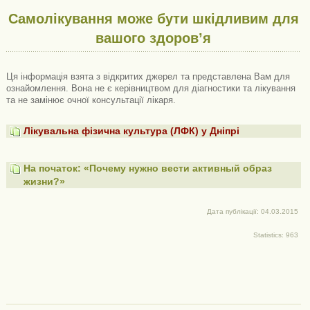
Самолікування може бути шкідливим для
вашого здоров’я
Ця інформація взята з відкритих джерел та представлена ​​Вам для
ознайомлення. Вона не є керівництвом для діагностики та лікування
та не замінює очної консультації лікаря.
Лікувальна фізична культура (ЛФК) у Дніпрі
На початок: «Почему нужно вести активный образ
жизни?»
Дата публікації: 04.03.2015
Statistics: 963