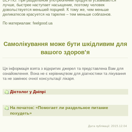
ВЕРНО. При раздельном употреблении продукты усваиваются
лучше, быстрее наступает насыщение, поэтому человек
довольствуется меньшей порцией. К тому же, чем меньше
деликатесов красуется на тарелке – тем меньше соблазнов.
По материалам: feelgood.ua
Самолікування може бути шкідливим для
вашого здоров’я
Ця інформація взята з відкритих джерел та представлена ​​Вам для
ознайомлення. Вона не є керівництвом для діагностики та лікування
та не замінює очної консультації лікаря.
Дієтолог у Дніпрі
На початок: «Помогает ли раздельное питание
похудеть»
Дата публікації: 2015.12.04