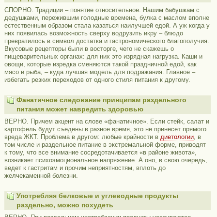
СПОРНО. Традиции – понятие относительное. Нашим бабушкам с
дедушками, пережившим голодные времена, булка с маслом вполне
естественным образом стала казаться наилучшей едой. А уж когда у
них появилась возможность сверху водрузить икру – блюдо
превратилось в символ достатка и гастрономического благополучия.
Вкусовые рецепторы были в восторге, чего не скажешь о
пищеварительных органах: для них это изрядная нагрузка. Каши и
овощи, которые изредка сменяются такой праздничной едой, как
мясо и рыба, – куда лучшая модель для подражания. Главное –
избегать резких переходов от одного стиля питания к другому.
Фанатичное следование принципам раздельного
питания может навредить здоровью
ВЕРНО. Причем акцент на слове «фанатичное». Если стейк, салат и
картофель будут съедены в разное время, это не принесет прямого
вреда ЖКТ. Проблема в другом: любые крайности в
диетологии
, в
том числе и раздельное питание в экстремальной форме, приводят
к тому, что все внимание сосредотачивается «в районе живота»,
возникает психоэмоциональное напряжение. А оно, в свою очередь,
ведет к гастритам и прочим неприятностям, вплоть до
желчекаменной болезни.
Употребляя белковые и углеводные продукты
раздельно, можно похудеть