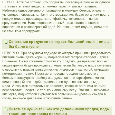
ВЕРНО. Хотя бы потому, что продукты, состоящие только из одного
типа питательных веществ, можно пересчитать по пальцам.
Избежать одновременного попадания в желудок белков, жиров и
углеводов невозможно. Так что утверждение, будто организм после
порции оливье превращается в «фабрику токсинов», – явное
преувеличение. Наш пищеварительный тракт волне способен
справиться с разнообразной едой. Но лишь в том случае, если его
не слишком перегружать.
Сочетание продуктов не играет большой роли – лишь
бы было вкусно
НЕВЕРНО. При разумном подходе некоторые принципы раздельного
питания очень даже хороши, подчеркивает гастроэнтеролог Лариса
Бойченко. На вооружение стоит взять следующее правило: процесс
пищеварения будет проходить лучше, если белковую пищу сочетать
с овощами с низким гликемическим индексом – капустой, огурцами,
помидорами, луком. Простые углеводы, съеденные вместе с
белками, затрудняют работу желудка, так что картофель, манка,
шлифованный рис – действительно не лучшие компаньоны для
мяса. А избыток питательных веществ, которые организм не смог
переработать, ведет не только к лишнему весу. Это лишь верхушка
айсберга, под которой скрываются повышенный уровень сахара в
крови, высокое давление и ожирение печени.
Питаться нужно так, как это делали наши предки, ведь
традиции проверены временем