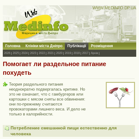
WWW.MEDINFO.DP.UA
Головна
Клініки міста Дніпро
Публікації
Розміщення
2026
2025
2024
2023
2022
2021
2020
2019
2018
2017
Архів
Помогает ли раздельное питание
похудеть
Теория раздельного питания
неоднократно подвергалась критике. Но
это не означает, что с гамбургеров или
картошки с мясом сняты все обвинения:
они по-прежнему считаются
провокаторами лишнего веса. И дело не
только в калорийности.
Потребление смешанной пищи естественно для
человека