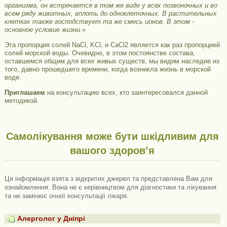
организма, он встречается в том же виде у всех позвоночных и во
всем ряду животных, вплоть до одноклеточных. В растительных
клетках также господствует та же смесь ионов. В этом -
основное условие жизни.
»
Эта пропорция солей NaCl, KCl, и CaCl2 является как раз пропорцией
солей морской воды. Очевидно, в этом постоянстве состава,
оставшемся общим для всех живых существ, мы видим наследие из
того, давно прошедшего времени, когда возникла жизнь в морской
воде.
Приглашаем
на консультацию всех, кто заинтересовался данной
методикой.
Самолікування може бути шкідливим для
вашого здоров’я
Ця інформація взята з відкритих джерел та представлена ​​Вам для
ознайомлення. Вона не є керівництвом для діагностики та лікування
та не замінює очної консультації лікаря.
Алерголог у Дніпрі