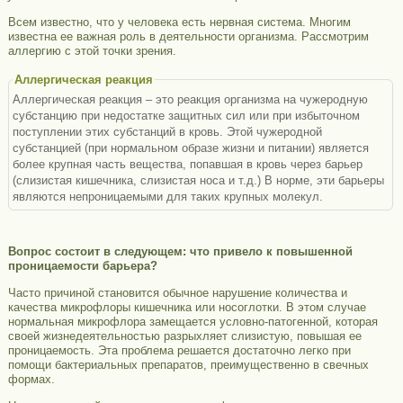
Всем известно, что у человека есть нервная система. Многим
известна ее важная роль в деятельности организма. Рассмотрим
аллергию с этой точки зрения.
Аллергическая реакция
Аллергическая реакция – это реакция организма на чужеродную
субстанцию при недостатке защитных сил или при избыточном
поступлении этих субстанций в кровь. Этой чужеродной
субстанцией (при нормальном образе жизни и питании) является
более крупная часть вещества, попавшая в кровь через барьер
(слизистая кишечника, слизистая носа и т.д.) В норме, эти барьеры
являются непроницаемыми для таких крупных молекул.
Вопрос состоит в следующем: что привело к повышенной
проницаемости барьера?
Часто причиной становится обычное нарушение количества и
качества микрофлоры кишечника или носоглотки. В этом случае
нормальная микрофлора замещается условно-патогенной, которая
своей жизнедеятельностью разрыхляет слизистую, повышая ее
проницаемость. Эта проблема решается достаточно легко при
помощи бактериальных препаратов, преимущественно в свечных
формах.