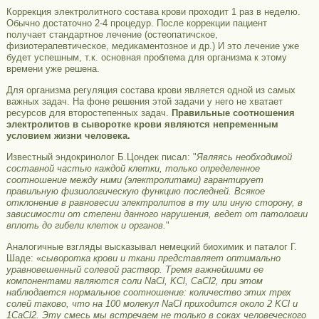
Коррекция электролитного состава крови проходит 1 раз в неделю.
Обычно достаточно 2-4 процедур. После коррекции пациент
получает стандартное лечение (остеопатичское,
физиотерапевтическое, медикаментозное и др.) И это лечение уже
будет успешным, т.к. основная проблема для организма к этому
времени уже решена.
Для организма регуляция состава крови является одной из самых
важных задач. На фоне решения этой задачи у него не хватает
ресурсов для второстепенных задач.
Правильные соотношения
электролитов в сыворотке крови являются непременным
условием жизни человека.
Известный эндокринолог Б.Цондек писал: "
Являясь необходимой
составной частью каждой клетки, только определенное
соотношение между ними (электролитами) гарантирует
правильную физиологическую функцию последней. Всякое
отклонение в равновесии электролитов в ту или иную сторону, в
зависимости от степени данного нарушения, ведет от патологии
вплоть до гибели клеток и органов.
"
Аналогичные взгляды высказывал немецкий биохимик и паталог Г.
Шаде: «
сыворотка крови и ткани представляет оптимально
уравновешенный солевой раствор. Тремя важнейшими ее
компонентами являются соли NaCl, KCl, CaCl2, при этом
наблюдается нормальное соотношение: количество этих трех
солей таково, что на 100 молекул NaCl приходится около 2 KCl и
1CaCl2. Эту смесь мы встречаем не только в соках человеческого