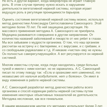
Но есть и другой вариант, когда микрофлора не играет главную
роль. В этом случае причину нужно искать в нарушении
деятельности вегетативной нервной системы, которая играет
ведущую роль в регуляции проницаемости барьеров.
Оценить состояние вегетативной нервной системы можно, используя
метод диагностики Александра Святославовича Самохоцкого. Этой
методике более 70 лет. По ней защищена диссертация. Но
массового применения методика А. Самохоцкого не приобрела.
Медицина развивается совершенно в другом направлении. От
количества названий заболеваний и лекарств от них рябит в глазах.
Мы все забываем о мудрости организма. О том, что наш организм
рассчитан на встречу и с бактериями, и с вирусами, и с грибами, и
со свободными радикалами и т.д. И никакие «чистки» ему не нужны.
Он полностью саморегулирующийся. А вот регулируется он нервной
системой.
Многим известны случаи, когда люди находились среди больных
чумой и имели с ними контакт, но не заражались. А.С. Самохоцкий
писал по этому поводу так: «
Если в организме нет изменений, то
независимо от наличия возбудителя, нет и болезни
». Он имел в
виду изменения в работе нервной системы.
А.С. Самохоцкий разработал метод диагностики работы всего
организма и способ коррекции работы нервной системы путем
изменения некоторых объективных показателей ее деятельности.
Методика несложная, как все гениальное.
В нашем медицинском центре эту методику используют более 3 лет.