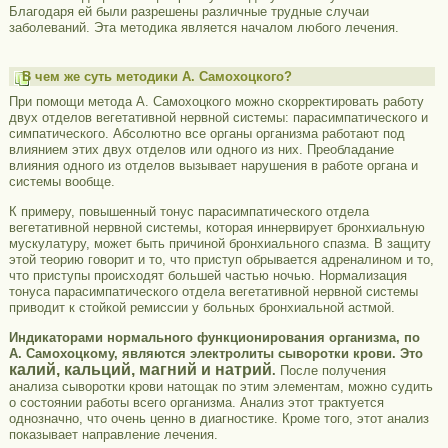
Благодаря ей были разрешены различные трудные случаи
заболеваний. Эта методика является началом любого лечения.
В чем же суть методики А. Самохоцкого?
При помощи метода А. Самохоцкого можно скорректировать работу
двух отделов вегетативной нервной системы: парасимпатического и
симпатического. Абсолютно все органы организма работают под
влиянием этих двух отделов или одного из них. Преобладание
влияния одного из отделов вызывает нарушения в работе органа и
системы вообще.
К примеру, повышенный тонус парасимпатического отдела
вегетативной нервной системы, которая иннервирует бронхиальную
мускулатуру, может быть причиной бронхиального спазма. В защиту
этой теорию говорит и то, что приступ обрывается адреналином и то,
что приступы происходят большей частью ночью. Нормализация
тонуса парасимпатического отдела вегетативной нервной системы
приводит к стойкой ремиссии у больных бронхиальной астмой.
Индикаторами нормального функционирования организма, по
А. Самохоцкому, являются электролиты сыворотки крови. Это
калий, кальций, магний и натрий
.
После получения
анализа сыворотки крови натощак по этим элементам, можно судить
о состоянии работы всего организма. Анализ этот трактуется
однозначно, что очень ценно в диагностике. Кроме того, этот анализ
показывает направление лечения.