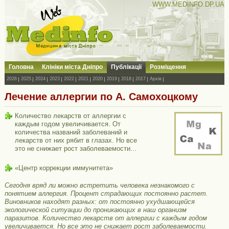
WWW.MEDINFO.DP.UA
Головна
Клініки міста Дніпро
Публікації
Розміщення
2026
2025
2024
2023
2022
2021
2020
2019
2018
2017
Архів
Лечение аллергии по А. Самохоцкому
Количество лекарств от аллергии с
каждым годом увеличивается. От
количества названий заболеваний и
лекарств от них рябит в глазах. Но все
это не снижает рост заболеваемости...
«Центр коррекции иммунитета»
Сегодня вряд ли можно встретить человека незнакомого с
понятием аллергия. Процент страдающих постоянно растет.
Виновников находят разных: от постоянно ухудшающейся
экологической ситуации до проникающих в наш организм
паразитов. Количество лекарств от аллергии с каждым годом
увеличивается. Но все это не снижает рост заболеваемости.