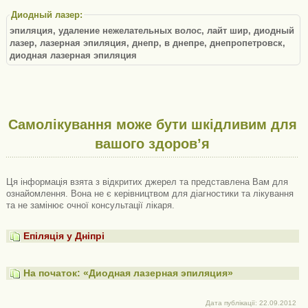
Диодный лазер:
эпиляция, удаление нежелательных волос, лайт шир, диодный
лазер, лазерная эпиляция, днепр, в днепре, днепропетровск,
диодная лазерная эпиляция
Самолікування може бути шкідливим для
вашого здоров’я
Ця інформація взята з відкритих джерел та представлена ​​Вам для
ознайомлення. Вона не є керівництвом для діагностики та лікування
та не замінює очної консультації лікаря.
Епіляція у Дніпрі
На початок: «Диодная лазерная эпиляция»
Дата публікації: 22.09.2012