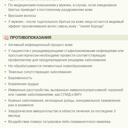
По медицинским показаниям у мужчин, в случае, если ежедневное
бритье приводит к постоянному раздражению кожи
Вросшие волосы
У мужчин - после тщательного бритья на коже лица остается видимый
эффект просвечивания волос сквозь кожу - "синяя борода"
ПРОТИВОПОКАЗАНИЯ
Активный инфекционный процесс кожи
У пациентов с рецидивирующими стафилококковыми инфекциями или
простым герпесом необходимо провести соответствующую
профилактику для предупреждения рецидива заболевания
Не обрабатываются пигментные новообразования
Тяжелые сопутствующие заболевания
Беременность
Кормление грудью
Иммунные расстройства, вызванные иммунносупрессивной терапией
или такими заболеваниями, как СПИД и ВИЧ
Кожные заболевания, келоидные рубцы, ненормальное заживление
ран в анамнезе
Хирургическое вмешательство в области лечения за последние 3
месяца
Воздействие поверх татуировок либо перманентного макияжа