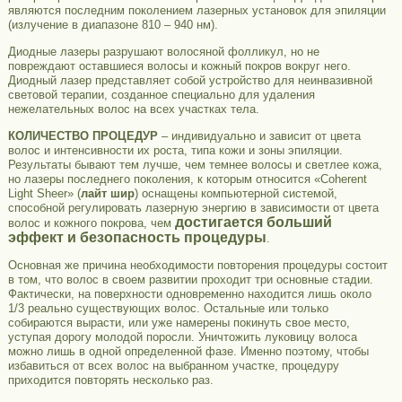
являются последним поколением лазерных установок для эпиляции
(излучение в диапазоне 810 – 940 нм).
Диодные лазеры разрушают волосяной фолликул, но не
повреждают оставшиеся волосы и кожный покров вокруг него.
Диодный лазер представляет собой устройство для неинвазивной
световой терапии, созданное специально для удаления
нежелательных волос на всех участках тела.
КОЛИЧЕСТВО ПРОЦЕДУР
– индивидуально и зависит от цвета
волос и интенсивности их роста, типа кожи и зоны эпиляции.
Результаты бывают тем лучше, чем темнее волосы и светлее кожа,
но лазеры последнего поколения, к которым относится «Coherent
Light Sheer» (
лайт шир
) оснащены компьютерной системой,
способной регулировать лазерную энергию в зависимости от цвета
достигается больший
волос и кожного покрова, чем
эффект и безопасность процедуры
.
Основная же причина необходимости повторения процедуры состоит
в том, что волос в своем развитии проходит три основные стадии.
Фактически, на поверхности одновременно находится лишь около
1/3 реально существующих волос. Остальные или только
собираются вырасти, или уже намерены покинуть свое место,
уступая дорогу молодой поросли. Уничтожить луковицу волоса
можно лишь в одной определенной фазе. Именно поэтому, чтобы
избавиться от всех волос на выбранном участке, процедуру
приходится повторять несколько раз.