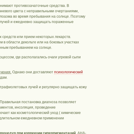
инимают противозачаточные средства. В
ичневого цвета с неправильными очертаниями,
хлоазма во время пребывания на солнце. Поэтому
х лучей и ежедневно защищать пораженные
 средств или прием некоторых лекарств.
 в области декольте или на боковых участках
енным пребыванием на солнце.
ессом, где располагались очаги угревой сыпи
ечения.
Однако они доставляют
психологический
одам.
ьтрафиолетовых лучей и регулярно защищать кожу
Правильная постановка диагноза позволяет
ментов, инсоляция, проведение
чает как косметологический уход ( химические
в длительном ежедневном применении
процедур при коррекции гиперпигментаций
. АНА-