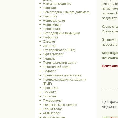
Навчання медичне
кислоты о
Нарколог
пигментом
Невідкладна, швидка допомога
пилинги. 
Невролог
результат
Нейрофізіолог
Нейрохірург
Кроме отш
Неонатолог
Крема,конц
Нетрадиційна медицина
Нефролог
Зачастую 
Онколог
недостато
Ортопед
Отоларинголог (ЛОР)
Коррекция
Офтальмолог
положител
Педіатр
Перинатальний центр
Центр апп
Пластичний хірург
Подолог
Пренатальна діагностика
Програма медичних гарантій
(ПМГ)
Проктолог
Психіатр
Психолог
Пульмонолог
Ця інформ
Радіохвильова хірургія
лікування
Реабілітолог
Ревматолог
Репродуктолог