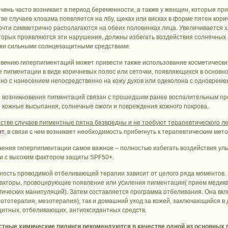
чень часто возникает в период беременности, а также у женщин, которые пр
ве случаев хлоазма появляется на лбу, щеках или висках в форме пятен кор
очти симметрично располагаются на обеих половинках лица. Увеличивается 
оторых проявляются эти нарушения, должны избегать воздействия солнечны
ожи сильными солнцезащитными средствами.
овению гиперпигментаций может привести также использование косметических
 пигментации в виде коричневых полос или сеточки, появляющихся в основном
ано с нанесением непосредственно на кожу духов или одеколона с одноврем
п возникновения пигментаций связан с прошедшим ранее воспалительным проц
е кожные высыпания, солнечные ожоги и повреждения кожного покрова.
стве случаев пигментные пятна безвредны и не требуют терапевтического л
рт
, в связи с чем возникает необходимость прибегнуть к терапевтическим мет
нения гиперпигментации самое важное – полностью избегать воздействия ул
и с высоким фактором защиты SPF50+.
ость проводимой отбеливающей терапии зависит от целого ряда моментов. 
акторы, провоцирующие появление или усиления пигментации( прием медика
гических манипуляций). Затем составляется программа отбеливания. Она вклю
фототерапия, мезотерапия), так и домашний уход за кожей, заключающийся 
итных, отбеливающих, антиоксидантных средств.
тные химические пилинги рекомендуются в качестве одной из основных 