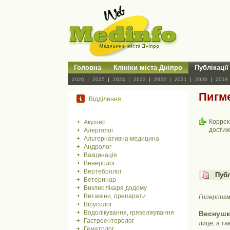
Головна
Клініки міста Дніпро
Публікації
2026
2025
2024
2023
2022
2021
2020
2019
Пигме
Відділення
Коррек
Акушер
достиж
Алерголог
Альтернативна медицина
Андролог
Вакцинація
Венеролог
Вертебролог
Пуб
Ветеринар
Виклик лікаря додому
Витаміни, препарати
Гиперпигм
Вірусолог
Водолікування, грязелікування
Веснуш
Гастроентеролог
лице, а та
Гематолог