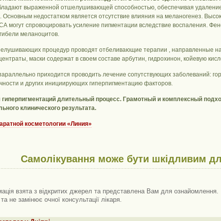
бладают выраженной отшелушивающей способностью, обеспечивая удаление 
. Основным недостатком является отсутствие влияния на меланогенез. Выс
ТСА могут спровоцировать усиление пигментации вследствие воспаления. Фен
 гибели меланоцитов.
елушивающих процедур проводят отбеливающие терапии , направленные на 
ентраты, маски содержат в своем составе арбутин, гидрохинон, койевую кисл
параллельно приходится проводить лечение сопутствующих заболеваний: г
чности и других инициирующих гиперпигментацию факторов.
 гиперпигментаций длительный процесс. Грамотный и комплексный подх
ьного клинического результата.
аратной косметологии «
Линия
»
Самолікування може бути шкідливим дл
ація взята з відкритих джерел та представлена ​​Вам для ознайомлення. 
 та не замінює очної консультації лікаря.