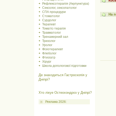
Косм
Рефлексотерапія (Акупунктура)
Сексолог, сексопатолог
СПА процедури
На п
Стоматолог
Сурдолог
Терапевт
Томатіс-терапія
Травматолог
Тренажерний зал
Трихолог
Уролог
Фізіотерапевт
Флеболог
Фтизіатр
Хірург
Школа допологової підготовки
Де знаходиться Гастроскопія у
Дніпрі?
Хто лікуе Остеохондроз у Дніпрі?
Реклама 2026: