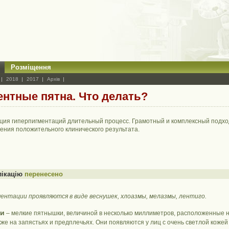
Розміщення
2018
2017
Архів
нтные пятна. Что делать?
ция гиперпигментаций длительный процесс. Грамотный и комплексный подхо
ения положительного клинического результата.
лікацію
перенесено
ентации проявляются в виде веснушек, хлоазмы, мелазмы, лентиго.
ки
– мелкие пятнышки, величиной в несколько миллиметров, расположенные н
кже на запястьях и предплечьях. Они появляются у лиц с очень светлой коже