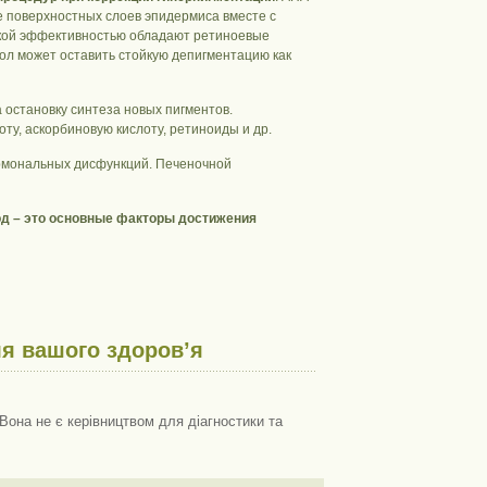
поверхностных слоев эпидермиса вместе с
окой эффективностью обладают ретиноевые
ол может оставить стойкую депигментацию как
остановку синтеза новых пигментов.
оту, аскорбиновую кислоту, ретиноиды и др.
ормональных дисфункций. Печеночной
од – это основные факторы достижения
я вашого здоров’я
Вона не є керівництвом для діагностики та