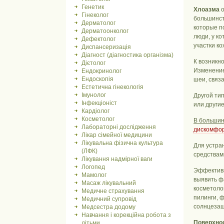
Генетик
Хлоазма
о
Гінеколог
большинст
Дерматолог
которые п
Дерматоонколог
люди, у к
Дефектолог
участки к
Диспансеризація
Діагност (діагностика організма)
К возникн
Дієтолог
Изменение
Ендокринолог
Ендоскопія
шеи, связ
Естетична гінекологія
Імунолог
Другой ти
Інфекціоніст
или други
Кардіолог
Косметолог
В большин
Лабораторні дослідження
дискомфо
Лікар сімейної медицини
Лікувальна фізична культура
Для устра
(ЛФК)
средствам
Лікування надмірної ваги
Логопед
Эффективн
Мамолог
выявить ф
Масаж лікувальний
косметоло
Медичне страхування
пилинги, 
Медичний супровід
солнцезащ
Медсестра додому
Навчання і корекційна робота з
Поверхнос
дітьми