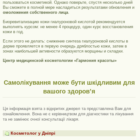
пользоваться косметикой. Однако поверьте, спустя несколько дней
Вы сможете в полной мере насладиться результатами обновления и
омоложения собственного лица
.
Биоревитализацию кожи гиалуроновой кислотой рекомендуется
выполнять курсом: не менее 4 процедур, один курс восстановления
кожи в год.
Если этого не делать: снижение синтеза гиалуроновой кислоты в
дерме проявляется в первую очередь дряблостью кожи, затем в
зонах наибольшей активности образуются морщины и складки.
Центр медицинской косметологии «Гармония красоты»
Самолікування може бути шкідливим для
вашого здоров’я
Ця інформація взята з відкритих джерел та представлена ​​Вам для
ознайомлення. Вона не є керівництвом для діагностики та лікування
та не замінює очної консультації лікаря.
Косметолог у Дніпрі