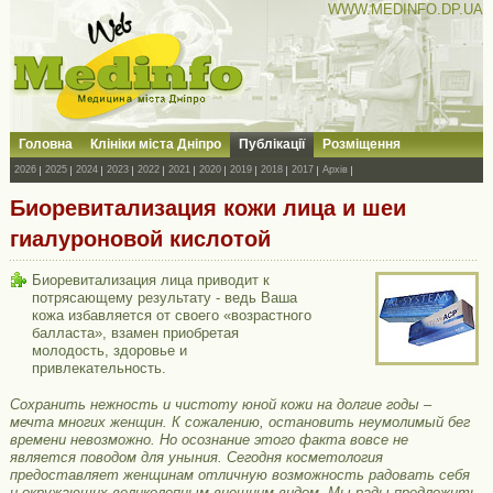
WWW.MEDINFO.DP.UA
Головна
Клініки міста Дніпро
Публікації
Розміщення
2026
2025
2024
2023
2022
2021
2020
2019
2018
2017
Архів
Биоревитализация кожи лица и шеи
гиалуроновой кислотой
Биоревитализация лица приводит к
потрясающему результату - ведь Ваша
кожа избавляется от своего «возрастного
балласта», взамен приобретая
молодость, здоровье и
привлекательность.
Сохранить нежность и чистоту юной кожи на долгие годы –
мечта многих женщин. К сожалению, остановить неумолимый бег
времени невозможно. Но осознание этого факта вовсе не
является поводом для уныния. Сегодня косметология
предоставляет женщинам отличную возможность радовать себя
и окружающих великолепным внешним видом. Мы рады предложить