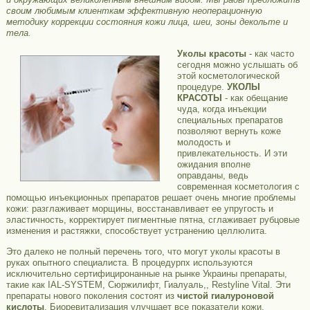
своим любимым клиенткам эффективную неоперационную
методику коррекции состояния кожи лица, шеи, зоны декольте и
тела.
Уколы красоты
- как часто
сегодня можно услышать об
этой косметологической
процедуре.
УКОЛЫ
КРАСОТЫ
- как обещание
чуда, когда инъекции
специальных препаратов
позволяют вернуть коже
молодость и
привлекательность. И эти
ожидания вполне
оправданы, ведь
современная косметология с
помощью инъекционных препаратов решает очень многие проблемы
кожи: разглаживает морщины, восстанавливает ее упругость и
эластичность, корректирует пигментные пятна, сглаживает рубцовые
изменения и растяжки, способствует устранению целлюлита.
Это далеко не полный перечень того, что могут уколы красоты в
руках опытного специалиста. В процедурпх используются
исключительно сертифициронанные на рынке Украины препараты,
такие как IAL-SYSTEM, Сюржилифт, Гиалуаль,, Restyline Vital. Эти
препараты нового поколения состоят из
чистой гиалуроновой
кислоты
. Биоревитализация улучшает все показатели кожи,