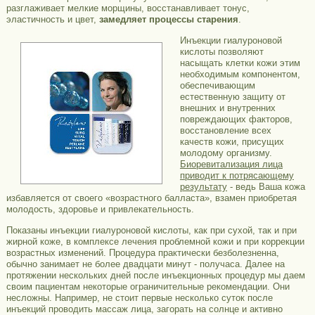
разглаживает мелкие морщины, восстанавливает тонус,
эластичность и цвет,
замедляет процессы старения
.
Инъекции гиалуроновой
кислоты позволяют
насыщать клетки кожи этим
необходимым компонентом,
обеспечивающим
естественную защиту от
внешних и внутренних
повреждающих факторов,
восстановление всех
качеств кожи, присущих
молодому организму.
Биоревитализация лица
приводит к потрясающему
результату
- ведь Ваша кожа
избавляется от своего «возрастного балласта», взамен приобретая
молодость, здоровье и привлекательность.
Показаны инъекции гиалуроновой кислоты, как при сухой, так и при
жирной коже, в комплексе лечения проблемной кожи и при коррекции
возрастных изменений. Процедура практически безболезненна,
обычно занимает не более двадцати минут - получаса. Далее на
протяжении нескольких дней после инъекционных процедур мы даем
своим пациентам некоторые ограничительные рекомендации. Они
несложны. Например, не стоит первые несколько суток после
инъекций проводить массаж лица, загорать на солнце и активно