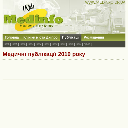
WWW.MEDINFO.DP.UA
Головна
Клініки міста Дніпро
Публікації
Розміщення
2026
2025
2024
2023
2022
2021
2020
2019
2018
2017
Архів
Медичні публікації 2010 року