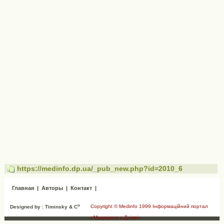
https://medinfo.dp.ua/_pub_new.php?id=2010_6
Главная
|
Авторы
|
Контакт
|
o
Copyright © Medinfo 1999 Інформаційний портал
Designed by : Timinsky & C
«Медицина у Дніпрі»