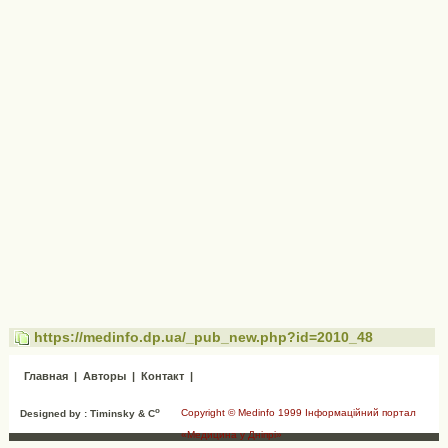
https://medinfo.dp.ua/_pub_new.php?id=2010_48
Главная
|
Авторы
|
Контакт
|
o
Copyright © Medinfo 1999 Інформаційний портал
Designed by : Timinsky & C
«Медицина у Дніпрі»