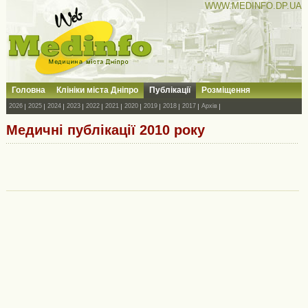
WWW.MEDINFO.DP.UA
Головна
Клініки міста Дніпро
Публікації
Розміщення
2026
2025
2024
2023
2022
2021
2020
2019
2018
2017
Архів
Медичні публікації 2010 року