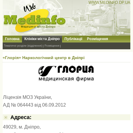
WWW.MEDINFO.DP.UA
Головна
Клініки міста Дніпро
Публікації
Розміщення
Тематичні розділи (відділення)
Розміщення
«Глорія» Наркологічний центр в Дніпрі
Ліцензія МОЗ України,
АД № 064443 від 06.09.2012
Адресa:
49029, м. Дніпро,