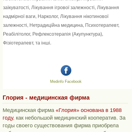
заїкуватості
,
Лікування ігрової залежності
,
Лікування
надмірної ваги
,
Нарколог
,
Лікування нікотинової
залежності
,
Нетрадиційна медицина
,
Психотерапевт
,
Реабілітолог
,
Рефлексотерапія (Акупунктура)
,
Фізіотерапевт
, та інші.
Medinfo Facebook
Глория - медицинская фирма
Медицинская фирма
«Глория» основана в 1988
году
, как небольшой медицинский кооператив. За
годы своего существования фирма приобрела