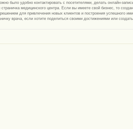
ожно было удобно контактировать с посетителями, делать онлайн-запись
и страничка медицинского центра. Если вы имеете свой бизнес, то созда
решением для привлечения новых клиентов и построения успешного им
аничку врача, если хотите поделиться своими достижениями или создат