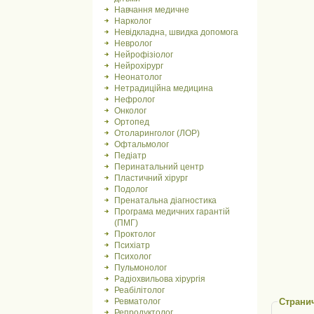
Навчання медичне
Нарколог
Невідкладна, швидка допомога
Невролог
Нейрофізіолог
Нейрохірург
Неонатолог
Нетрадиційна медицина
Нефролог
Онколог
Ортопед
Отоларинголог (ЛОР)
Офтальмолог
Педіатр
Перинатальний центр
Пластичний хірург
Подолог
Пренатальна діагностика
Програма медичних гарантій
(ПМГ)
Проктолог
Психіатр
Психолог
Пульмонолог
Радіохвильова хірургія
Реабілітолог
Страни
Ревматолог
Репродуктолог