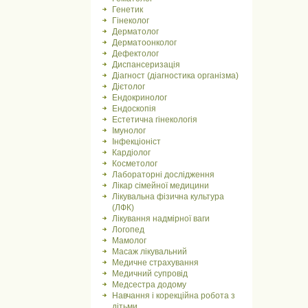
Генетик
Гінеколог
Дерматолог
Дерматоонколог
Дефектолог
Диспансеризація
Діагност (діагностика організма)
Дієтолог
Ендокринолог
Ендоскопія
Естетична гінекологія
Імунолог
Інфекціоніст
Кардіолог
Косметолог
Лабораторні дослідження
Лікар сімейної медицини
Лікувальна фізична культура
(ЛФК)
Лікування надмірної ваги
Логопед
Мамолог
Масаж лікувальний
Медичне страхування
Медичний супровід
Медсестра додому
Навчання і корекційна робота з
дітьми