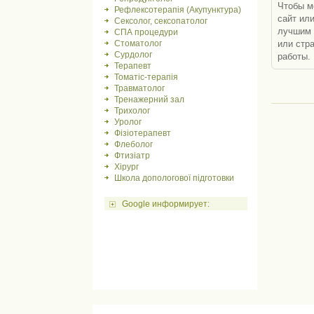
Чтобы м
Рефлексотерапія (Акупунктура)
сайт ил
Сексолог, сексопатолог
лучшим 
СПА процедури
или стр
Стоматолог
Сурдолог
работы.
Терапевт
Томатіс-терапія
Травматолог
Тренажерний зал
Трихолог
Уролог
Фізіотерапевт
Флеболог
Фтизіатр
Хірург
Школа допологової підготовки
Google информирует: