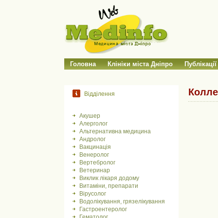
Головна
Клініки міста Дніпро
Публікації
Колле
Відділення
Акушер
Алерголог
Альтернативна медицина
Андролог
Вакцинація
Венеролог
Вертебролог
Ветеринар
Виклик лікаря додому
Витаміни, препарати
Вірусолог
Водолікування, грязелікування
Гастроентеролог
Гематолог