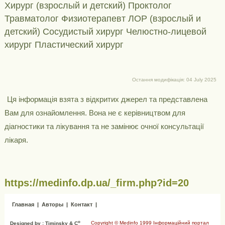
Хирург (взрослый и детский) Проктолог
Травматолог Физиотерапевт ЛОР (взрослый и
детский) Сосудистый хирург Челюстно-лицевой
хирург Пластический хирург
Остання модифікація: 04 July 2025
Ця інформація взята з відкритих джерел та представлена ​​
Вам для ознайомлення. Вона не є керівництвом для
діагностики та лікування та не замінює очної консультації
лікаря.
https://medinfo.dp.ua/_firm.php?id=20
Главная
|
Авторы
|
Контакт
|
o
Copyright © Medinfo 1999 Інформаційний портал
Designed by : Timinsky & C