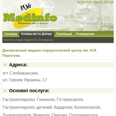
WWW.MEDINFO.DP.UA
Головна
Клініки міста Дніпро
Публікації
Розміщення
Тематичні розділи (відділення)
Розміщення
Днепровский медико-хирургический центр им. Н.И.
Пирогова
Адресa:
пгт Слобожанское,
ул. Героев Украины, 17
Основні послуги:
Гастроентеролог
,
Гінеколог
,
Гістероскопія
,
Гастроентеролог дитячий
,
Кардіолог
,
Колоноскопія
,
Лазеротерапія
,
Мамолог
,
Онколог
,
Отоларинголог