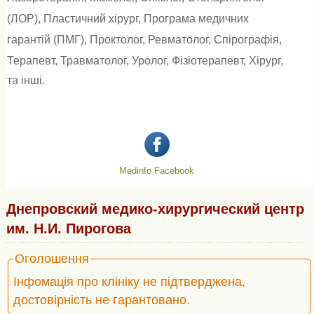
(ЛОР)
,
Пластичний хірург
,
Програма медичних
гарантій (ПМГ)
,
Проктолог
,
Ревматолог
,
Спірографія
,
Терапевт
,
Травматолог
,
Уролог
,
Фізіотерапевт
,
Хірург
,
та інші.
Medinfo Facebook
Днепровский медико-хирургический центр
им. Н.И. Пирогова
Оголошення
Інфомація про клініку не підтверджена,
достовірність не гарантовано.