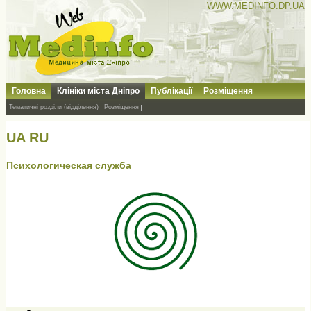
WWW.MEDINFO.DP.UA
Головна
Клініки міста Дніпро
Публікації
Розміщення
Тематичні розділи (відділення)
Розміщення
UA
RU
Психологическая служба