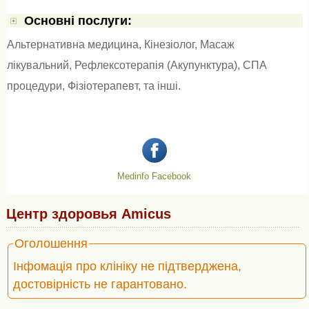
Основні послуги:
Альтернативна медицина
,
Кінезіолог
,
Масаж
лікувальний
,
Рефлексотерапія (Акупунктура)
,
СПА
процедури
,
Фізіотерапевт
, та інші.
Medinfo Facebook
Центр здоровья Amicus
Оголошення
Інфомація про клініку не підтверджена,
достовірність не гарантовано.