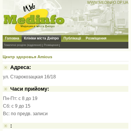
WWW.MEDINFO.DP.UA
Головна
Клініки міста Дніпро
Публікації
Розміщення
Тематичні розділи (відділення)
Розміщення
Центр здоровья Amicus
Адресa:
ул. Старокозацкая 16/18
Часи прийому:
Пн-Пт: с 8 до 19
Cб: с 9 до 15
Вс: по предв. записи
: