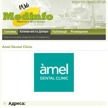
WWW.MEDINFO.DP.UA
Головна
Клініки міста Дніпро
Публікації
Розміщення
Тематичні розділи (відділення)
Розміщення
Amel Dental Clinic
Адресa: