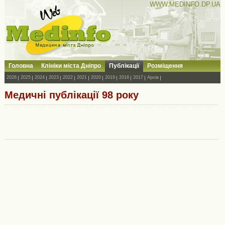
WWW.MEDINFO.DP.UA
Головна
Клініки міста Дніпро
Публікації
Розміщення
2026
2025
2024
2023
2022
2021
2020
2019
2018
2017
Архів
Медичні публікації 98 року