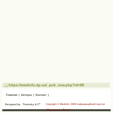
https://medinfo.dp.ua/_pub_new.php?id=98
Главная
|
Авторы
|
Контакт
|
o
Copyright © Medinfo 1999 Інформаційний портал
Designed by : Timinsky & C
«Медицина у Дніпрі»