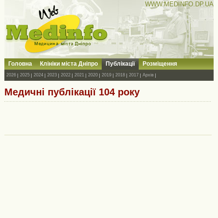
WWW.MEDINFO.DP.UA
Головна
Клініки міста Дніпро
Публікації
Розміщення
2026
2025
2024
2023
2022
2021
2020
2019
2018
2017
Архів
Медичні публікації 104 року