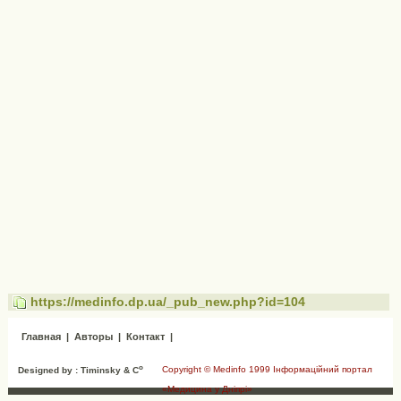
https://medinfo.dp.ua/_pub_new.php?id=104
Главная
|
Авторы
|
Контакт
|
o
Copyright © Medinfo 1999 Інформаційний портал
Designed by : Timinsky & C
«Медицина у Дніпрі»