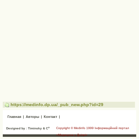
https://medinfo.dp.ua/_pub_new.php?id=29
Главная
|
Авторы
|
Контакт
|
o
Copyright © Medinfo 1999 Інформаційний портал
Designed by : Timinsky & C
«Медицина у Дніпрі»