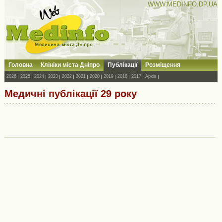
WWW.MEDINFO.DP.UA
Головна
Клініки міста Дніпро
Публікації
Розміщення
2026
2025
2024
2023
2022
2021
2020
2019
2018
2017
Архів
Медичні публікації 29 року