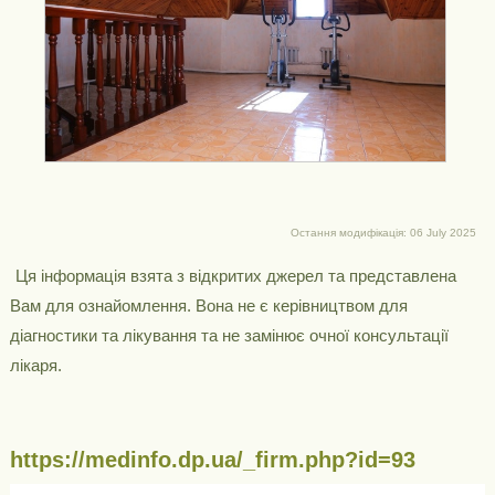
Остання модифікація: 06 July 2025
Ця інформація взята з відкритих джерел та представлена ​​
Вам для ознайомлення. Вона не є керівництвом для
діагностики та лікування та не замінює очної консультації
лікаря.
https://medinfo.dp.ua/_firm.php?id=93