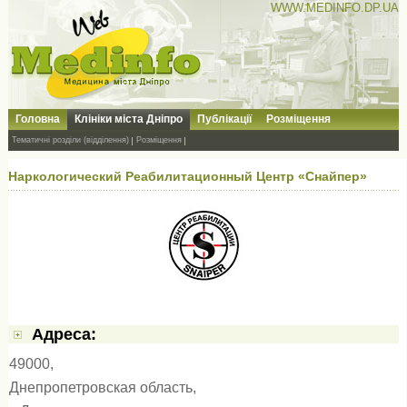
WWW.MEDINFO.DP.UA
Головна
Клініки міста Дніпро
Публікації
Розміщення
Тематичні розділи (відділення)
Розміщення
Наркологический Реабилитационный Центр «Снайпер»
Адресa:
49000,
Днепропетровская область,