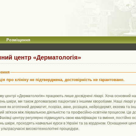
Розміщення
ний центр «Дерматологія»
ення
ія про клініку не підтверджена, достовірність не гарантовано.
у центрі «Дерматологія» працюють лише досвідчені лікарі. Хоча основний нап
нь шкіри, ми також допомагаємо пацієнтам з іншими хворобами. Наші лікарі ус
ня як атопічний дерматит, псоріаз, акне, розацеа, нейродерміт, екзема та ін
ий зв'язок між лікувальною діяльністю та професійно-освітнім процесом. Це 
Фахівці центру регулярно підвищують свою кваліфікацію та вміння, постійно о
нь шкіри, проходять навчальні курси в Україні та за кордоном. Оснащення ц
ультрасучасні високотехнологічні процедури.