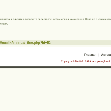
ія взята з відкритих джерел та представлена ​​Вам для ознайомлення. Вона не є керівництво
лікаря.
://medinfo.dp.ua/_firm.php?id=52
Главная
|
Автор
Copyright © Medinfo 1999 Інформаційний