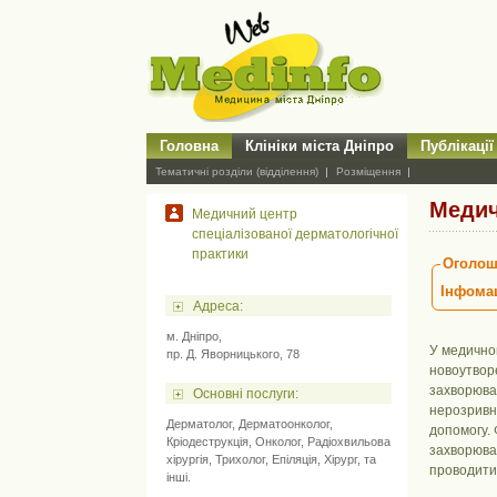
Головна
Клініки міста Дніпро
Публікації
Тематичні розділи (відділення)
Розміщення
Медич
Медичний центр
спеціалізованої дерматологічної
практики
Оголош
Інфомац
Адресa:
м. Дніпро,
У медичном
пр. Д. Яворницького, 78
новоутворе
захворюван
Основні послуги:
нерозривн
Дерматолог
,
Дерматоонколог
,
допомогу. 
Кріодеструкція
,
Онколог
,
Радіохвильова
захворюва
хірургія
,
Трихолог
,
Епіляція
,
Хірург
, та
проводити 
інші.