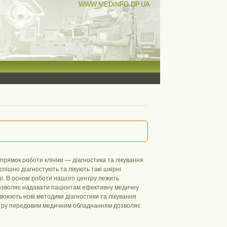
WWW.MEDINFO.DP.UA
рямок роботи клініки — діагностика та лікування
пішно діагностують та лікують такі шкірні
ші. В основі роботи нашого центру лежить
дозволяє надавати пацієнтам ефективну медичну
своюють нові методики діагностики та лікування
ентру передовим медичним обладнанням дозволяє