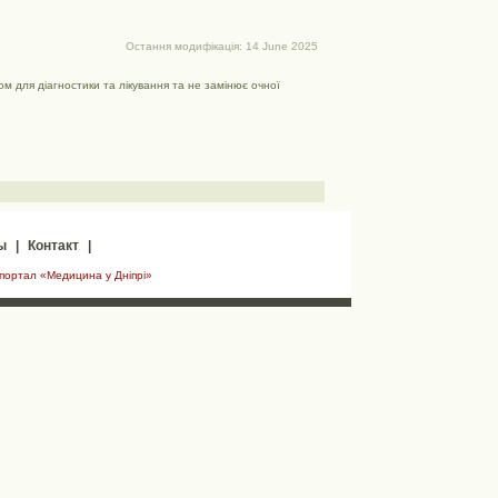
Остання модифікація: 14 June 2025
м для діагностики та лікування та не замінює очної
ы
|
Контакт
|
 портал «Медицина у Дніпрі»