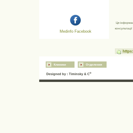
Ця інформац
консультації 
Medinfo Facebook
https
Клиники
Отделения
o
Designed by : Timinsky & C