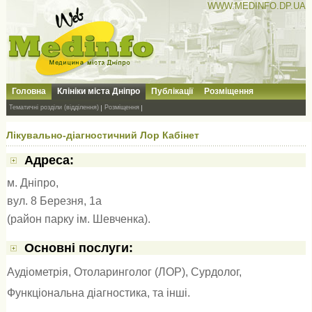
WWW.MEDINFO.DP.UA
Головна
Клініки міста Дніпро
Публікації
Розміщення
Тематичні розділи (відділення)
Розміщення
Лікувально-діагностичний Лор Кабінет
Адресa:
м. Дніпро,
вул. 8 Березня, 1а
(район парку ім. Шевченка).
Основні послуги:
Аудіометрія
,
Отоларинголог (ЛОР)
,
Сурдолог
,
Функціональна діагностика
, та інші.