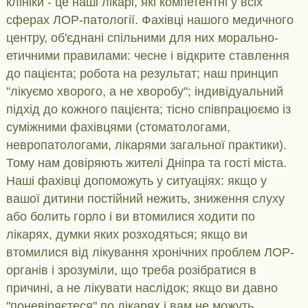
клініки - це наші лікарі, які компетентні у всіх
сферах ЛОР-патології. Фахівці нашого медичного
центру, об'єднані спільними для них морально-
етичними правилами: чесне і відкрите ставлення
до пацієнта; робота на результат; наш принцип
"лікуємо хворого, а не хворобу"; індивідуальний
підхід до кожного пацієнта; тісно співпрацюємо із
суміжними фахівцями (стоматологами,
невропатологами, лікарями загальної практики).
Тому нам довіряють жителі Дніпра та гості міста.
Наші фахівці допоможуть у ситуаціях: якщо у
вашої дитини постійний нежить, зниження слуху
або болить горло і ви втомилися ходити по
лікарях, думки яких розходяться; якщо ви
втомилися від лікування хронічних проблем ЛОР-
органів і зрозуміли, що треба розібратися в
причині, а не лікувати наслідок; якщо ви давно
"поневіряєтеся" по лікарях і вам не можуть