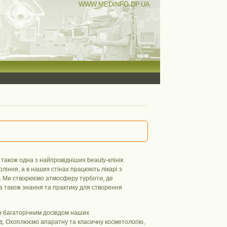
WWW.MEDINFO.DP.UA
а також одна з найпровідніших beauty-клінік
ління, а в наших стінах працюють лікарі з
си. Ми створюємо атмосферу турботи, де
а також знання та практику для створення
 з багаторічним досвідом наших
хід. Охоплюємо апаратну та класичну косметологію,