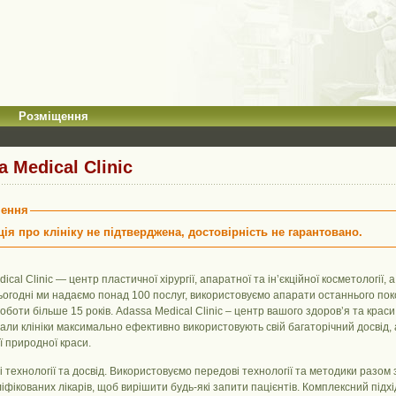
Розміщення
 Medical Clinic
ення
ія про клініку не підтверджена, достовірність не гарантовано.
ical Clinic — центр пластичної хірургії, апаратної та інʼєкційної косметології, 
ьогодні ми надаємо понад 100 послуг, використовуємо апарати останнього поко
оботи більше 15 років. Adassa Medical Clinic – центр вашого здоровʼя та кра
ли клініки максимально ефективно використовують свій багаторічний досвід, 
 природної краси.
і технології та досвід. Використовуємо передові технології та методики разом
іфікованих лікарів, щоб вирішити будь-які запити пацієнтів. Комплексний під