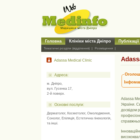
Головна
Клініки міста Дніпро
Публікації
Тематичні розділи (відділення)
Розміщення
Adassa
Adassa Medical Clinic
Оголош
Адресa:
Інфомац
м. Дніпро,
вул. Гусенка 17,
2-й поверх.
Adassa Med
України. С
Основні послуги:
досвідом р
Дерматолог
,
Косметолог
,
Омолодження
,
професіона
Сонолог
,
Епіляція
,
Естетична гінекологія
,
справжньої
та інші.
Інноваційн
висококвал