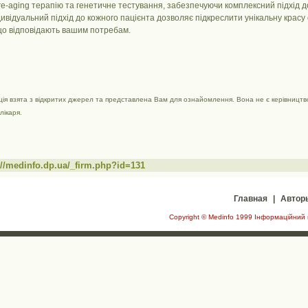
pre-aging терапію та генетичне тестування, забезпечуючи комплексний підхід 
дивідуальний підхід до кожного пацієнта дозволяє підкреслити унікальну красу
що відповідають вашим потребам.
ія взята з відкритих джерел та представлена ​​Вам для ознайомлення. Вона не є керівництво
лікаря.
://medinfo.dp.ua/_firm.php?id=131
Главная
|
Автор
Copyright © Medinfo 1999 Інформаційний