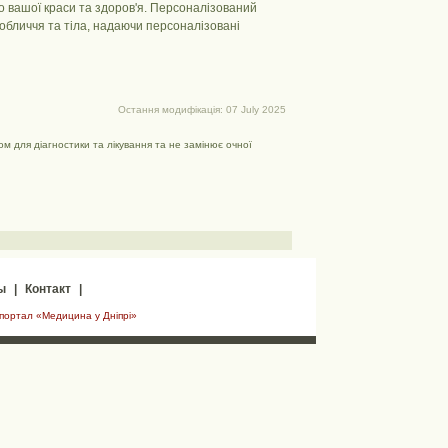
до вашої краси та здоров'я. Персоналізований
 обличчя та тіла, надаючи персоналізовані
Остання модифікація: 07 July 2025
м для діагностики та лікування та не замінює очної
ы
|
Контакт
|
 портал «Медицина у Дніпрі»