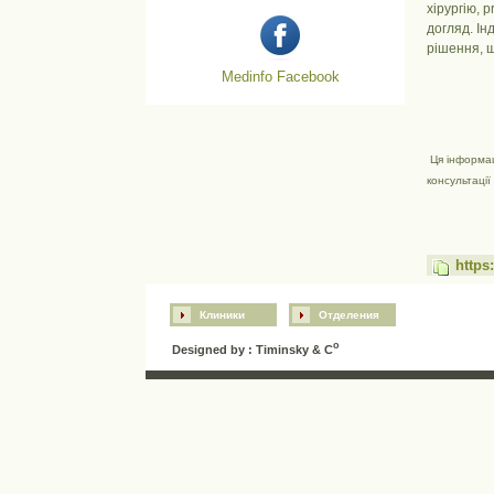
хірургію, 
догляд. Ін
рішення, 
Medinfo Facebook
Ця інформац
консультації 
https
Клиники
Отделения
o
Designed by : Timinsky & C