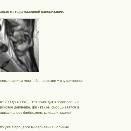
ощью метода лазерной вапоризации.
спользованием местной анестезии + внутривенное
от 200 до 400oС). Это приводит к образованию
дисковое давление, диск как бы сморщивается и
ившихся слоев фиброзного кольца и задней
ило уже в процессе выпаривания больные