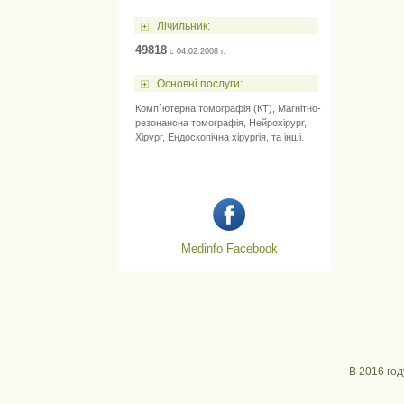
Лічильник:
49818
c 04.02.2008 г.
Основні послуги:
Комп`ютерна томографія (КТ)
,
Магнітно-
резонансна томографія
,
Нейрохірург
,
Хірург
,
Ендоскопічна хірургія
, та інші.
Medinfo Facebook
В 2016 го