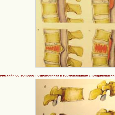
ический» остеопороз позвоночника и гормональные спондилопатии