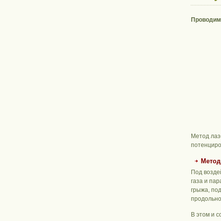
Проводим 
Метод лаз
потенциро
Метод
Под возде
газа и па
грыжа, по
продольной
В этом и 