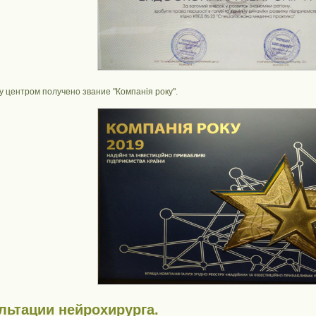
у центром получено звание "Компанія року".
льтации нейрохирурга.