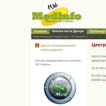
Головна
Клініки міста Дніпро
Публікації
Тематичні розділи (відділення)
Розміщення
Центр
Центр «Эндоскопической
нейрохирургии»
Центр осн
междунаро
Высшая аккредитационная категория
МЗ Украины
За 10 лет
В 2006 го
№0065
за