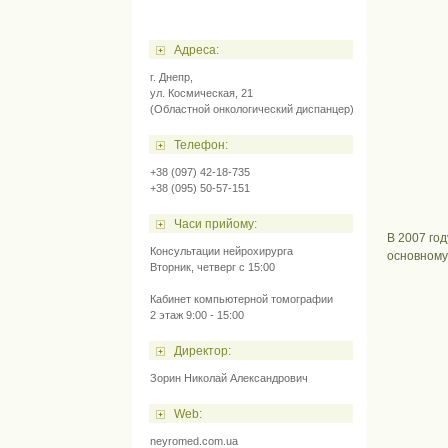
Адресa:
г. Днепр,
ул. Космическая, 21
(Областной онкологический диспанцер)
Телефон:
+38 (097) 42-18-735
+38 (095) 50-57-151
Часи прийому:
В 2007 го
Консультации нейрохирурга
основному
Вторник, четверг с 15:00
Кабинет компьютерной томографии
2 этаж 9:00 - 15:00
Директор:
Зорин Николай Александрович
Web:
neyromed.com.ua