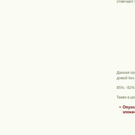
отмечают 
Данная пр
домой без
85% - 92%
Также в ц
Опухо
злока