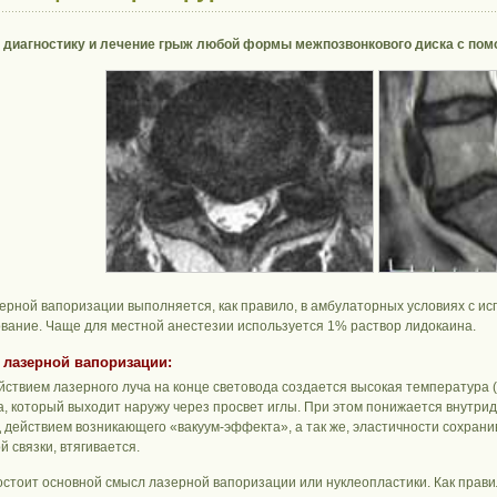
диагностику и лечение грыж любой формы межпозвонкового диска с пом
ерной вапоризации выполняется, как правило, в амбулаторных условиях с и
вание. Чаще для местной анестезии используется 1% раствор лидокаина.
 лазерной вапоризации:
йствием лазерного луча на конце световода создается высокая температура (
ра, который выходит наружу через просвет иглы. При этом понижается внутри
д действием возникающего «вакуум-эффекта», а так же, эластичности сохран
 связки, втягивается.
состоит основной смысл лазерной вапоризации или нуклеопластики. Как прав