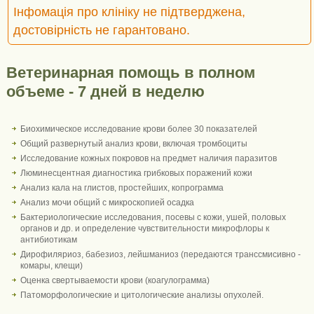
Інфомація про клініку не підтверджена,
достовірність не гарантовано.
Ветеринарная помощь в полном
объеме - 7 дней в неделю
Биохимическое исследование крови более 30 показателей
Общий развернутый анализ крови, включая тромбоциты
Исследование кожных покровов на предмет наличия паразитов
Люминесцентная диагностика грибковых поражений кожи
Анализ кала на глистов, простейших, копрограмма
Анализ мочи общий с микроскопией осадка
Бактериологические исследования, посевы с кожи, ушей, половых
органов и др. и определение чувствительности микрофлоры к
антибиотикам
Дирофиляриоз, бабезиоз, лейшманиоз (передаются транссмисивно -
комары, клещи)
Оценка свертываемости крови (коагулограмма)
Патоморфологические и цитологические анализы опухолей.