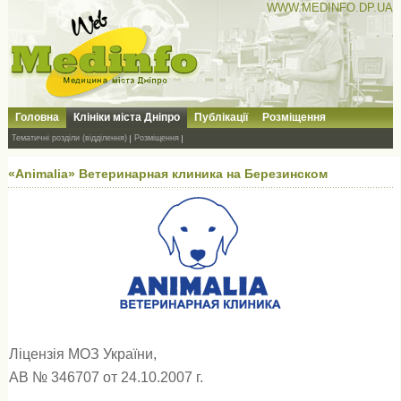
WWW.MEDINFO.DP.UA
Головна
Клініки міста Дніпро
Публікації
Розміщення
Тематичні розділи (відділення)
Розміщення
«Animalia» Ветеринарная клиника на Березинском
Ліцензія МОЗ України,
АВ № 346707 от 24.10.2007 г.