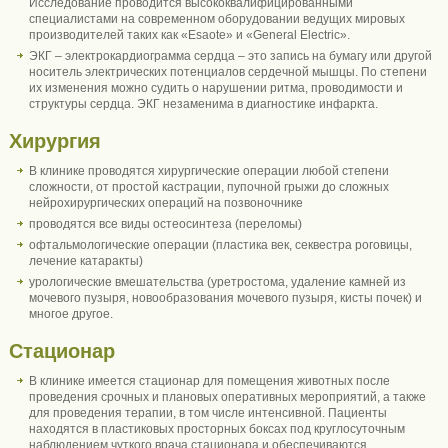
Исследование проводится высококвалифицированными
специалистами на современном оборудовании ведущих мировых
производителей таких как «Esaote» и «General Electriс».
ЭКГ – электрокардиограмма сердца – это запись на бумагу или другой
носитель электрических потенциалов сердечной мышцы. По степени
их изменения можно судить о нарушении ритма, проводимости и
структуры сердца. ЭКГ незаменима в диагностике инфаркта.
Хирургия
В клинике проводятся хирургические операции любой степени
сложности, от простой кастрации, пупочной грыжи до сложных
нейрохирургических операций на позвоночнике
проводятся все виды остеосинтеза (переломы)
офтальмологические операции (пластика век, секвестра роговицы,
лечение катаракты)
урологические вмешательства (уретростома, удаление камней из
мочевого пузыря, новообразования мочевого пузыря, кисты почек) и
многое другое.
Стационар
В клинике имеется стационар для помещения животных после
проведения срочных и плановых оперативных мероприятий, а также
для проведения терапии, в том числе интенсивной. Пациенты
находятся в пластиковых просторных боксах под круглосуточным
наблюдением чуткого врача стационара и обеспечиваются