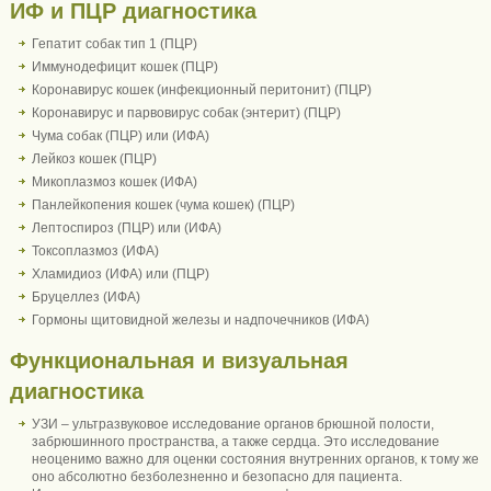
ИФ и ПЦР диагностика
Гепатит собак тип 1 (ПЦР)
Иммунодефицит кошек (ПЦР)
Коронавирус кошек (инфекционный перитонит) (ПЦР)
Коронавирус и парвовирус собак (энтерит) (ПЦР)
Чума собак (ПЦР) или (ИФА)
Лейкоз кошек (ПЦР)
Микоплазмоз кошек (ИФА)
Панлейкопения кошек (чума кошек) (ПЦР)
Лептоспироз (ПЦР) или (ИФА)
Токсоплазмоз (ИФА)
Хламидиоз (ИФА) или (ПЦР)
Бруцеллез (ИФА)
Гормоны щитовидной железы и надпочечников (ИФА)
Функциональная и визуальная
диагностика
УЗИ – ультразвуковое исследование органов брюшной полости,
забрюшинного пространства, а также сердца. Это исследование
неоценимо важно для оценки состояния внутренних органов, к тому же
оно абсолютно безболезненно и безопасно для пациента.