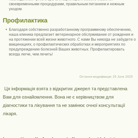
своевременными процедурами, правильным питанием и нежным
уходом.
Профилактика
Благодаря собственно разработанному программному обеспечению,
наша клиника предлагает ветеринарное обслуживание от рождения и
на протяжении всей жизни животного. С нами Вы никогда не забудете о
вакцинациях, о профилактических обработках и мероприятиях по
предупреждению болезней Ваших животных. Профилактировать
всегда легче, чем лечить!
Остання модифікація: 25 June 2025
Ця інформація взята з відкритих джерел та представлена ​​
Вам для ознайомлення. Вона не є керівництвом для
діагностики та лікування та не замінює очної консультації
лікаря.